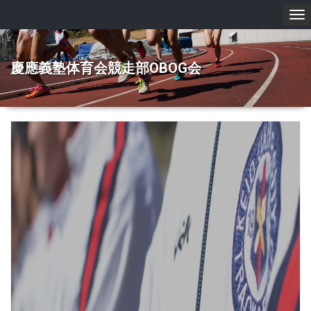
To
nav
慶應義塾体育会競走部OBOG会