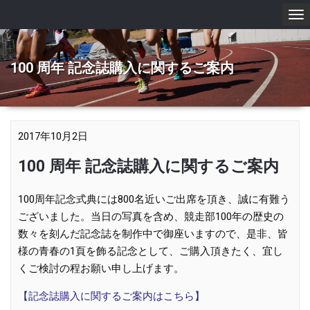
To
nav
100 周年 記念誌購入に関するご案内
2017年10月2日
100 周年 記念誌購入に関するご案内
100周年記念式典には800名近いご出席を頂き、誠に有難う
ございました。当日の写真を含め、競走部100年の歴史の
数々を刻んだ記念誌を制作中で御座いますので、是非、皆
様の青春の1頁を飾る記念として、ご購入頂きたく、宜し
くご検討の程お願い申し上げます。
【記念誌購入に関するご案内はこちら】