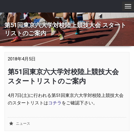
To
nav
第51回東京六大学対校陸上競技大会 スタート
リストのご案内
2018年4月5日
第51回東京六大学対校陸上競技大会
スタートリストのご案内
4月7日(土)に行われる第51回東京六大学対校陸上競技大会
のスタートリストは
コチラ
をご確認下さい。
ニュース