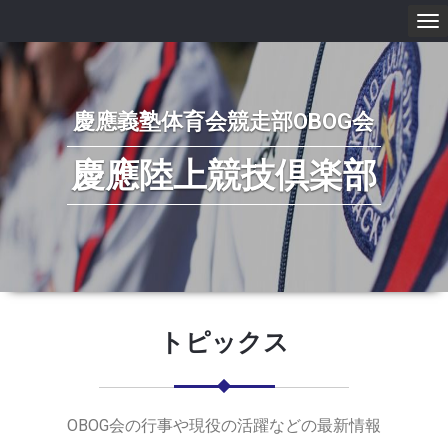
To
nav
慶應義塾体育会競走部OBOG会
慶應陸上競技倶楽部
トピックス
OBOG会の行事や現役の活躍などの最新情報