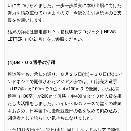
いに力づけられました。一歩一歩着実に本戦出場に向けた
努力を積み重ねていきますので、今後とも引き続きのご支
援をお願いします。
結果の詳細は競走部ＨＰ～箱根駅伝プロジェクトNEWS
LETTER（10/21号）をご参照ください。
(4)OB・ＯＧ選手の活躍
報道等でもご承知の通り、８月２５日(土)～３０日(木)にイ
ンドネシアで開催されたアジア大会では、山縣亮太選手
（H27卒）が100ｍで３位・４×100ｍＲで優勝、小池祐貴
選手（H30卒）が200ｍで優勝・4×400ｍＲで３位入賞を果
たし大活躍をしました。ハイレベルのレースで堂々の成績
をおさめ、日本国中に慶應競走部の名を改めて刻み込み、
関係者として誇らしい気持ちになりました。
また10月６日(土)～13日(土)に同じくインドネシアで開催