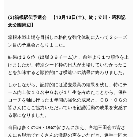
(3)箱根駅伝予選会 【10月13日(土)、於；立川・昭和記
念公園周辺】
箱根本戦出場を目指し本格的な強化体制に入って２シーズ
ン目の予選会となりました。
結果は２６位（出場３９チーム)と、前年より１つ順位を上
げましたが、特別シード枠の日大が出場していなかったこ
とを加味すると順位的には横這いの結果に終わりました。
しかしながら、記録的には過去最高の結果を残し、特にチ
ーム内上位１０名中６名が１年生を占めたことから、保科
コーチを軸に行った１年間の強化の成果と、ＯＢ・ＯＧの
皆さんにもご協力いただいている勧誘活動の成果を実感す
る形になりました。
当日は多くのOB・OGの皆さんに加え、各地三田会の皆さ
んにも現地でたくさんの激励の声をいただき、選手一同大