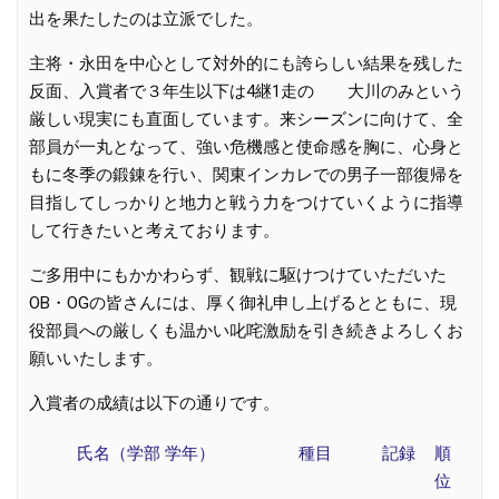
出を果たしたのは立派でした。
主将・永田を中心として対外的にも誇らしい結果を残した
反面、入賞者で３年生以下は4継1走の 大川のみという
厳しい現実にも直面しています。来シーズンに向けて、全
部員が一丸となって、強い危機感と使命感を胸に、心身と
もに冬季の鍛錬を行い、関東インカレでの男子一部復帰を
目指してしっかりと地力と戦う力をつけていくように指導
して行きたいと考えております。
ご多用中にもかかわらず、観戦に駆けつけていただいた
OB・OGの皆さんには、厚く御礼申し上げるとともに、現
役部員への厳しくも温かい叱咤激励を引き続きよろしくお
願いいたします。
入賞者の成績は以下の通りです。
氏名（学部 学年）
種目
記録
順
位