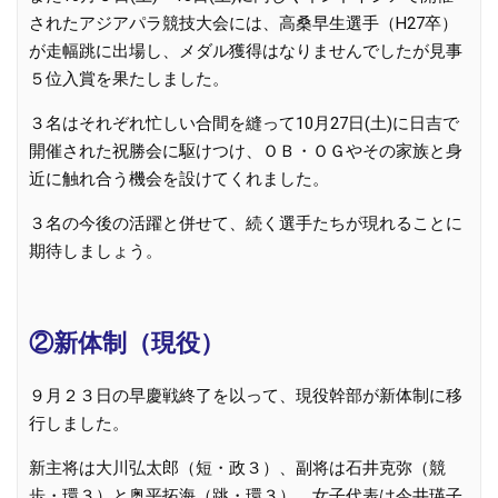
されたアジアパラ競技大会には、高桑早生選手（H27卒）
が走幅跳に出場し、メダル獲得はなりませんでしたが見事
５位入賞を果たしました。
３名はそれぞれ忙しい合間を縫って10月27日(土)に日吉で
開催された祝勝会に駆けつけ、ＯＢ・ＯＧやその家族と身
近に触れ合う機会を設けてくれました。
３名の今後の活躍と併せて、続く選手たちが現れることに
期待しましょう。
②新体制（現役）
９月２３日の早慶戦終了を以って、現役幹部が新体制に移
行しました。
新主将は大川弘太郎（短・政３）、副将は石井克弥（競
歩・環３）と奥平拓海（跳・環３）、女子代表は今井瑛子