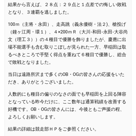
結果から言えば、２８点：２９点と１点差での悔しい敗戦
となり、３連覇を逃しました。
100ｍ（主将・永田）、走高跳（義永優樹・法２)、槍投げ
（鐘ヶ江周・環１）、４×200ｍＲ（大川-和田-永田-大谷尚
文（理工３））の４種目で優勝を飾りましたが、慶應に出
場不能選手も含む取りこぼしが見られた一方、早稲田は取
るべきところで手堅く得点を重ねて６種目で優勝し、総合
で敗戦となりました。
当日は遠路所沢まで多くのOB・OGの皆さんの応援をいた
だき、ありがとうございました。
人数的にも種目の偏りのなさの面でも早稲田を上回る陣容
となっている昨今だけに、ここ数年は通算戦績を改善する
好機です。OB・OGの皆さんには、今後ともご声援の程、
よろしくお願いします。
結果の詳細は競走部ＨＰをご参照ください。