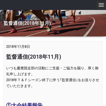
To
nav
監督通信(2018年11月)
2018年11月8日
監督通信(2018年11月)
いつも慶應競走部の活動にご支援・ご協力を賜り、厚く御
礼申し上げます。
2018年Ｔ＆Ｆシーズン終了に伴う｢監督通信｣をお送りさせ
ていただきます。
①大会結果報告