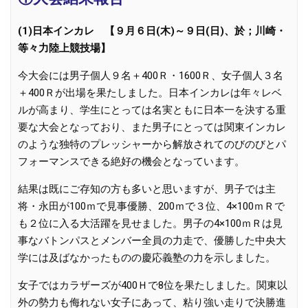
(1)日本インカレ 【９月６日(木)～９日(日)、於；川崎・
等々力陸上競技場】
今大会には男子個人９名＋400Ｒ・1600Ｒ、女子個人３名
＋400Ｒが出場を果たしました。日本インカレは年々レベ
ルが高まり、学生にとっては名実ともに日本一を決する重
要な大会となっており、また男子にとっては関東インカレ
のような独特のプレッシャーから解放されてのびのびとパ
フォーマンスできる絶好の機会となっています。
結果は既にご存知の方も多いと思いますが、男子では主
将・永田が100ｍで見事優勝、200ｍで３位、4×100ｍＲで
も２位に入る大活躍を見せました。男子の4×100ｍＲは見
事なバトンパスとメンバー全員の力走で、優勝した中央大
学には及ばなかったものの慶応義塾の力を示しました。
女子ではカラザーズが400Ｈで8位を果たしました。関東以
外の勢力も侮れない女子にあって、粘り強い走りで決勝進