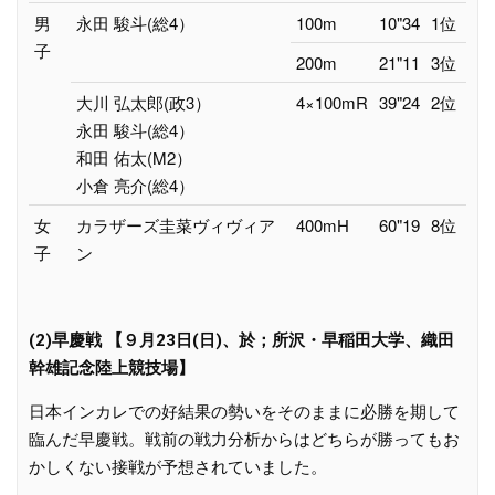
男
永田 駿斗(総4）
100m
10"34
1位
子
200m
21"11
3位
大川 弘太郎(政3）
4×100mR
39"24
2位
永田 駿斗(総4）
和田 佑太(M2）
小倉 亮介(総4）
女
カラザーズ圭菜ヴィヴィア
400mH
60"19
8位
子
ン
(2)早慶戦 【９月23日(日)、於；所沢・早稲田大学、織田
幹雄記念陸上競技場】
日本インカレでの好結果の勢いをそのままに必勝を期して
臨んだ早慶戦。戦前の戦力分析からはどちらが勝ってもお
かしくない接戦が予想されていました。