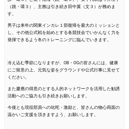
（跳・環３）、主務は引き続き田中翼（文３）が務めま
す。
男子は来年の関東インカレ１部復帰を最大のミッションと
し、その他公式戦を始めとする各競技会でいかんなく力を
発揮できるよう冬のトレーニングに臨んでいきます。
冷え込む季節になりますが、OB・OGの皆さんには、健康
にご留意の上、元気な姿をグラウンドや公式行事に見せて
ください。
また慶應の得意のとする人的ネットワークを活用した勧誘
活動へのご協力も引き続きお願いします。
今後とも現役部員への叱咤・激励と、皆さんの物心両面の
温かいご支援を頂きますよう、お願いします。