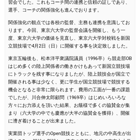
習会でした。これもコーチ間の連携と信頼の証しであり、
選手、コーチの関係強化も進んでおります。
関係強化の観点では各校の監督、主務も連携を意識してお
ります。今回、東京六大学の監督会議を開催し、もう一
度、東京六大学の価値を見直し、東京六大学対校戦を新国
立競技場で4月2日（日）に開催する事を決定致しました。
東京五輪後も、松本洋平衆議院議員（1996卒）ら競走部OB
はじめ多くの陸上関係者の働きかけもあって新国立競技場
にトラックを残す事になりましたが、陸上競技会が国立で
開催される事は少なく、更に学生が国立競技場で競技する
機会となると非常に限られます。費用の工面が一番の課題
でしたが、川合伸太郎顧問（1969卒）はじめいろいろな
方々にお力添えを頂いた結果、お蔭様で多くの協賛金が集
まり（六大学の中でも慶應が大半の協賛金を獲得）、開催
に漕ぎ着けることが出来ました。
実業団トップ選手のOpen競技とともに、地元の中高生が出