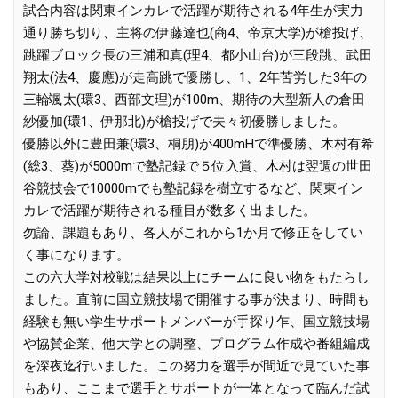
試合内容は関東インカレで活躍が期待される4年生が実力
通り勝ち切り、主将の伊藤達也(商4、帝京大学)が槍投げ、
跳躍ブロック長の三浦和真(理4、都小山台)が三段跳、武田
翔太(法4、慶應)が走高跳で優勝し、1、2年苦労した3年の
三輪颯太(環3、西部文理)が100m、期待の大型新人の倉田
紗優加(環1、伊那北)が槍投げで夫々初優勝しました。
優勝以外に豊田兼(環3、桐朋)が400mHで準優勝、木村有希
(総3、葵)が5000mで塾記録で５位入賞、木村は翌週の世田
谷競技会で10000mでも塾記録を樹立するなど、関東イン
カレで活躍が期待される種目が数多く出ました。
勿論、課題もあり、各人がこれから1か月で修正をしてい
く事になります。
この六大学対校戦は結果以上にチームに良い物をもたらし
ました。直前に国立競技場で開催する事が決まり、時間も
経験も無い学生サポートメンバーが手探り乍、国立競技場
や協賛企業、他大学との調整、プログラム作成や番組編成
を深夜迄行いました。この努力を選手が間近で見ていた事
もあり、ここまで選手とサポートが一体となって臨んだ試