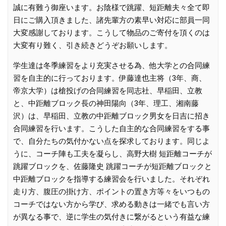
誠に有難う御座います。お陰様で跳躍、短距離夫々全て即
日にご購入頂きました、諸先輩方の素早い対応に部員一同
大変感謝しております。こうして物品のご寄付を頂くのは
大変有り難く、引き続きどうぞお願いします。
学生達は冬季練習をより充実させる為、他大学との合同練
習を自主的に行っております。伊藤達也主将（3年、商、
帝京大学）は槍投げの合同練習を同志社、早稲田、立教
と、中距離ブロック長の神田陽向（3年、理工、湘南藤
沢）は、早稲田、立教の中距離ブロック男女を日吉に招き
合同練習を行います。こうした自主的な合同練習をする事
で、自分たちの気付かない点を探求しております。同じよ
うに、コーチ陣も工夫を凝らし、高野大樹 短距離コーチが
跳躍ブロックを、佐藤隆史 跳躍コーチが短距離ブロックと
中距離ブロックを指導する練習会を行いました。それぞれ
走り方、腹圧の掛け方、ポイントの置き方等々をいつもの
コーチではない方から学び、求める動きは一緒でも言い方
が異なる事で、逆に学生の気付きに繋がるという有益な練