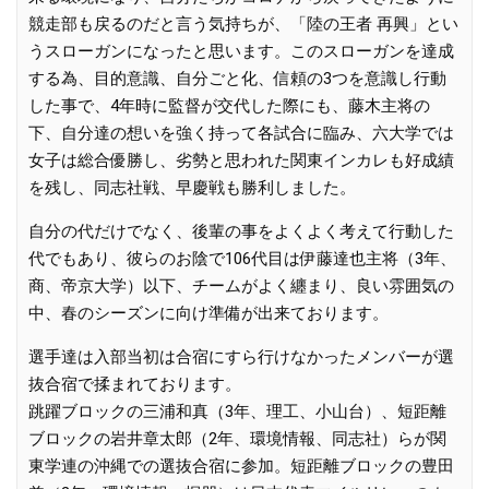
競走部も戻るのだと言う気持ちが、「陸の王者 再興」とい
うスローガンになったと思います。このスローガンを達成
する為、目的意識、自分ごと化、信頼の3つを意識し行動
した事で、4年時に監督が交代した際にも、藤木主将の
下、自分達の想いを強く持って各試合に臨み、六大学では
女子は総合優勝し、劣勢と思われた関東インカレも好成績
を残し、同志社戦、早慶戦も勝利しました。
自分の代だけでなく、後輩の事をよくよく考えて行動した
代でもあり、彼らのお陰で106代目は伊藤達也主将（3年、
商、帝京大学）以下、チームがよく纏まり、良い雰囲気の
中、春のシーズンに向け準備が出来ております。
選手達は入部当初は合宿にすら行けなかったメンバーが選
抜合宿で揉まれております。
跳躍ブロックの三浦和真（3年、理工、小山台）、短距離
ブロックの岩井章太郎（2年、環境情報、同志社）らが関
東学連の沖縄での選抜合宿に参加。短距離ブロックの豊田