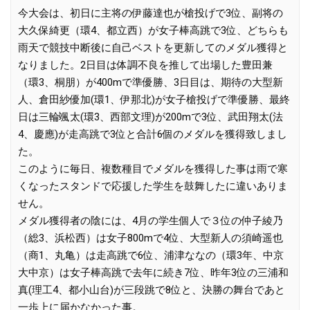
今大会は、初日に主将の伊藤達也が槍投げで3位、副将の
大久保綺更（環4、都立西）が女子棒高跳で3位、どちらも
雨天で競技中断後に自己ベストを更新してのメダル獲得と
なりました。2日目は体調不良を推して出場した豊田兼
（環3、桐朋）が400mで準優勝、3日目は、期待の大型新
人、倉田紗優加(環1、伊那北)が女子槍投げで準優勝、最終
日は三輪颯太(環3、西部文理)が200mで3位、武田翔太(法
4、慶應)が走高跳で3位と合計6個のメダルを獲得致しまし
た。
このように毎日、複数種目でメダルを獲得した事は雨で寒
くなったスタンドで応援した学生を鼓舞したに違いありま
せん。
メダル獲得者の陰には、4月の学生個人で３位の仲子綾乃
（総3、浜松西）は女子800mで4位、大型新人の須崎遥也
（商1、丸亀）は走高跳で6位、浦津ななの（環3年、中京
大中京）は女子棒高跳で去年に続き7位、昨年3位の三浦和
真(理工4、都小山台)が三段跳で8位と、決勝の舞台であと
一歩上に届かなかった事。