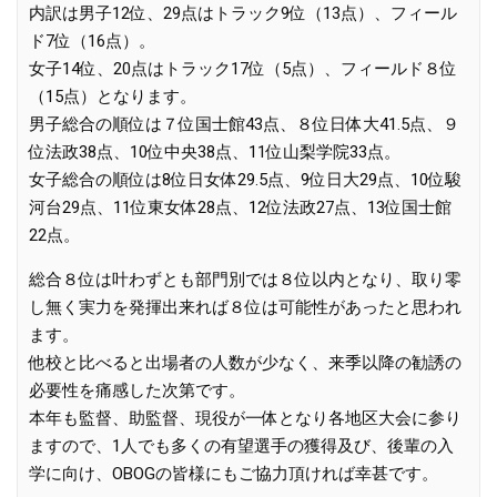
内訳は男子12位、29点はトラック9位（13点）、フィール
ド7位（16点）。
女子14位、20点はトラック17位（5点）、フィールド８位
（15点）となります。
男子総合の順位は７位国士館43点、８位日体大41.5点、９
位法政38点、10位中央38点、11位山梨学院33点。
女子総合の順位は8位日女体29.5点、9位日大29点、10位駿
河台29点、11位東女体28点、12位法政27点、13位国士館
22点。
総合８位は叶わずとも部門別では８位以内となり、取り零
し無く実力を発揮出来れば８位は可能性があったと思われ
ます。
他校と比べると出場者の人数が少なく、来季以降の勧誘の
必要性を痛感した次第です。
本年も監督、助監督、現役が一体となり各地区大会に参り
ますので、1人でも多くの有望選手の獲得及び、後輩の入
学に向け、OBOGの皆様にもご協力頂ければ幸甚です。