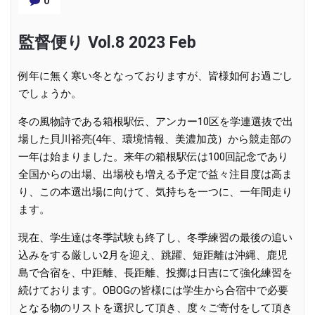
0
監督便り Vol.8 2023 Feb
例年に無く寒い冬となっておりますが、皆様如何お過ごし
でしょうか。
冬の風物詩である箱根駅伝、アンカー10区を学連選抜で出
場した貝川裕亮(4年、環境情報、美濃加茂）から競走部の
一年は始まりました。来年の箱根駅伝は100回記念であり
全国からの出場、出場校も増える予定で益々注目度は高ま
り、この本選出場に向けて、気持ちを一つに、一年間走り
ます。
現在、学生達は冬季試験も終了し、冬季練習の最後の追い
込みをする厳しい2月を迎え、跳躍、短距離は沖縄、鹿児
島で合宿を、中距離、長距離、投擲は日吉にて強化練習を
続けております。OBOGの皆様には学生から合宿中で必要
となる物のリストを選択して頂き、度々ご寄付をして頂き