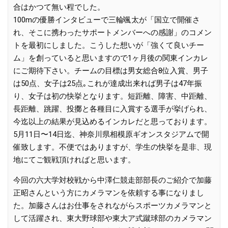
合はかつて無い程でした。
100mの優勝インタビューで三輪颯太が「国立で開催さ
れ、そこに携わったサポートメンバーへの感謝」のコメン
トを最初にしました。こうした想いが「強くて良いチー
ム」を創っていると思いますので1ヶ月後の関東インカレ
にご期待下さい。チームの目標は男女総合8位入賞、男子
は50点、女子は25点｡これが達成出来れば男子は47年振
り、女子は初の快挙となります。短距離、障害、中距離、
長距離、跳躍、投擲と各種目に入賞する選手が挙げられ、
今迄以上の結果が見込めるインカレだと思っております。
5月11日〜14日迄、神奈川県相模原ギオンスタジアムで開
催致します。不便ではありますが、学生の快挙を是非、現
地にてご観戦頂ければと思います。
今回の六大学対校戦から中澤仁競走部部長のご紹介で加藤
正昭さんという方にカメラマンを依頼する事になりまし
た。加藤さんはお仕事をされながらスポーツカメラマンと
して活躍され、東大野球部や東大ア式蹴球部のカメラマン