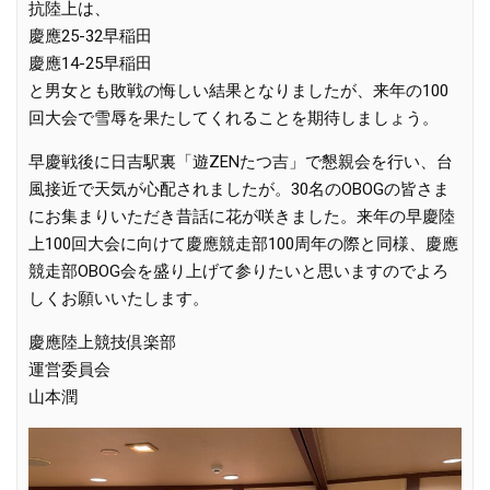
抗陸上
は、
慶應25-32早稲田
慶應14-25早稲田
と男女とも敗戦の悔しい結果となりましたが、来年の100
回大会
で雪辱を果たしてくれることを期待しましょう。
早慶戦後に日吉駅裏「遊ZENたつ吉」で懇親会を行い、台
風接近
で天気が心配されましたが。30名のOBOGの皆さま
にお集まり
いただき昔話に花が咲きました。来年の早慶陸
上100回大会に向
けて慶應競走部100周年の際と同様、慶應
競走部OBOG会を盛
り上げて参りたいと思いますのでよろ
しくお願いいたします。
慶應陸上競技倶楽部
運営委員会
山本潤