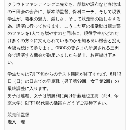
クラウドファンディングに先立ち、船橋や調布など各地域
の三田会の会合に、坂本助監督、保科コーチ、そして現役
学生が、箱根の魅力、厳しさ、そして競走部の話しをする
為、講演に行っております。こうした草の根活動は競走部
のファンを1人でも増やすのと同時に、現役学生がどれだ
け多くの方々に支えられているのかを知る良い機会と捉え
今後も続けて参ります。OBOGの皆さまの所属される三田
会で講演する機会が御座いましたら是非、お声掛け下さ
い。
学生たちは7月下旬からのテスト期間が終了すれば、8月13
日（日）の日吉での早慶戦（男子第99回、女子第2回）の
最終調整に入ります。
男子は連覇、女子は初勝利に向け伊藤達也主将（商4、帝
京大学）以下106代目の活躍をどうぞご期待下さい。
競走部監督
鹿又 理