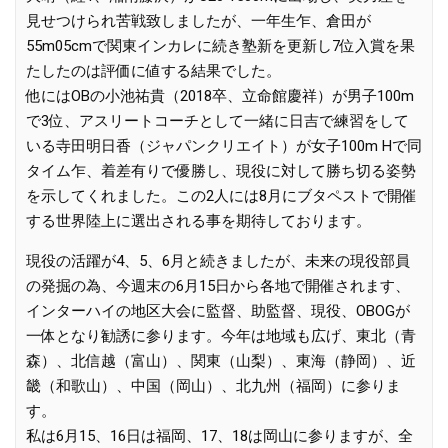
見せつけられ苦戦致しましたが、一年生乍、倉田が
55m05cmで関東インカレに続き塾新を更新し7位入賞を果
たしたのは評価に値する結果でした。
他にはOBの小池祐貴（2018卒、立命館慶祥）が男子100m
で3位、アスリートコーチとして一緒に日吉で練習をして
いる寺田明日香（ジャパンクリエイト）が女子100m Hで同
タイム乍、着差有りで優勝し、現役に対して勝ち切る姿勢
を示してくれました。この2人には8月にブタペストで開催
する世界陸上に選出される事を期待しております。
現役の活躍が4、5、6月と続きましたが、未来の現役部員
の発掘の為、今週末の6月15日から各地で開催されます、
インターハイの地区大会に監督、助監督、現役、OBOGが
一体となり勧誘に参ります。今年は地域も広げ、東北（青
森）、北信越（富山）、関東（山梨）、東海（静岡）、近
畿（和歌山）、中国（岡山）、北九州（福岡）に参りま
す。
私は6月15、16日は福岡、17、18は岡山に参りますが、全