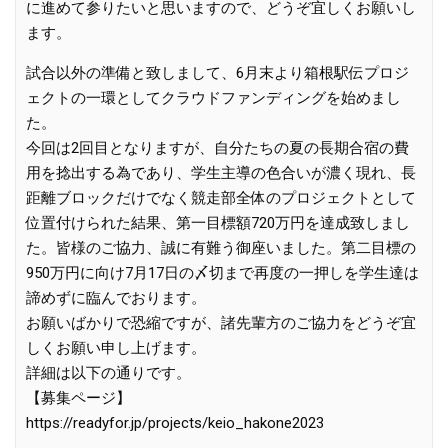
に進めて参りたいと思いますので、どうぞ宜しくお願いし
ます。
試合以外の準備と致しまして、6月末より箱根駅伝プロジ
ェクトの一環としてクラウドファンディングを始めまし
た。
今回は2回目となりますが、自分たちの夏の長期合宿の費
用を捻出する為であり、学生主導の色合いが濃く現れ、長
距離ブロックだけでなく競走部全体のプロジェクトとして
位置付けられた結果、第一目標額720万円を達成致しまし
た。皆様のご協力、誠に有難う御座いました。第二目標の
950万円に向け7月17日の〆切まで再度の一押しを学生達は
諦めずに臨んでおります。
お願いばかりで恐縮ですが、諸先輩方のご協力をどうぞ宜
しくお願い申し上げます。
詳細は以下の通りです。
【募集ページ】
https://readyfor.jp/projects/keio_hakone2023