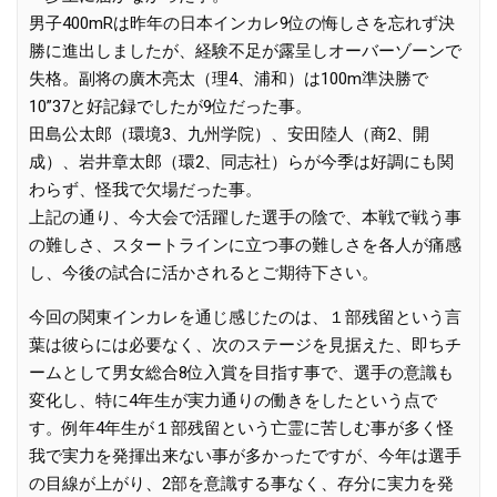
男子400mRは昨年の日本インカレ9位の悔しさを忘れず決
勝に進出しましたが、経験不足が露呈しオーバーゾーンで
失格。副将の廣木亮太（理4、浦和）は100m準決勝で
10”37と好記録でしたが9位だった事。
田島公太郎（環境3、九州学院）、安田陸人（商2、開
成）、岩井章太郎（環2、同志社）らが今季は好調にも関
わらず、怪我で欠場だった事。
上記の通り、今大会で活躍した選手の陰で、本戦で戦う事
の難しさ、スタートラインに立つ事の難しさを各人が痛感
し、今後の試合に活かされるとご期待下さい。
今回の関東インカレを通じ感じたのは、１部残留という言
葉は彼らには必要なく、次のステージを見据えた、即ちチ
ームとして男女総合8位入賞を目指す事で、選手の意識も
変化し、特に4年生が実力通りの働きをしたという点で
す。例年4年生が１部残留という亡霊に苦しむ事が多く怪
我で実力を発揮出来ない事が多かったですが、今年は選手
の目線が上がり、2部を意識する事なく、存分に実力を発