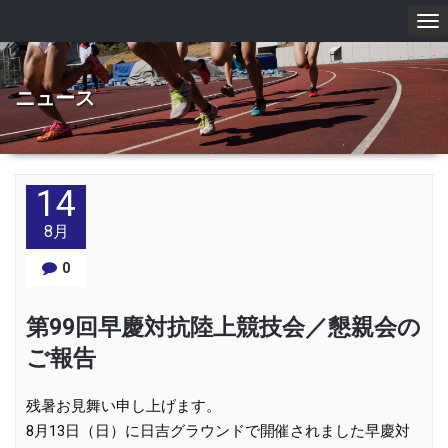
To
nav
ニュース
14
8月
0
第99回早慶対抗陸上競技会／懇親会の
ご報告
残暑お見舞い申し上げます。
8月13日（日）に日吉グラウンドで開催されました早慶対