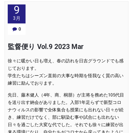
9
3月
0
監督便り Vol.9 2023 Mar
徐々に暖かい日も増え、春の訪れを日吉グラウンドでも感
じております。
学生たちはシーズン直前の大事な時期を怪我なく質の高い
練習に励んでおります。
先日、藤木健人（4年、商、桐朋）が主将を務めた105代目
を送り出す納会がありました。入部1年足らずで新型コロ
ナウィルスの影響で全体集合も授業にも出れない日々が続
き、練習だけでなく、部に馴染む事や試合にも出れない
日々を過ごした大変な代でした。それでも徐々に練習が出
来る環境になり、自分たちがコロナから戻ってきたように