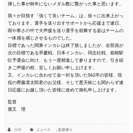
揮した事が例年にないメダル数に繋がった事と思います。
我々が目指す「強くて良いチーム」は、徐々に出来上がっ
ております。選手を送り出すサポートから応援まで連日、
雨や寒さの中で大声援を送り選手を鼓舞する姿はチームの
一体感を感じさせるものでした。
目標であった関東インカレは終了致しましたが、全部員が
次の目標である早慶戦、日本インカレ、同志社戦、箱根駅
伝予選会に向け、もう一度精進して参りますので、引き続
きご声援の程、宜しくお願い申し上げます。
又、インカレに合わせて金一封を頂いたS62卒の皆様、現
役の齊藤凛太郎君のお父様、そして悪天候にも関わらず連
日応援にお越し頂いた皆様に改めて御礼申し上げます。
監督
鹿又 理
,
小川
ニュース
監督便り