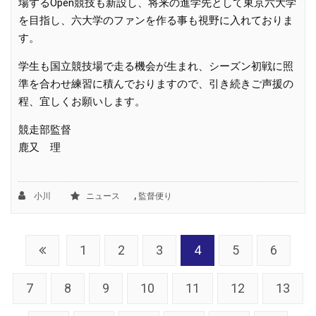
場するOpen競技も新設し、将来の進学先として東京六大学
を目指し、六大学のファンを作る事も視野に入れておりま
す。
学生も国立競技場で走る機会が生まれ、シーズン初戦に照
準を合わせ練習に積んでおりますので、引き続きご声援の
程、宜しくお願いします。
競走部監督
鹿又 理
,
小川
ニュース
監督便り
1
2
3
4
5
6
7
8
9
10
11
12
13