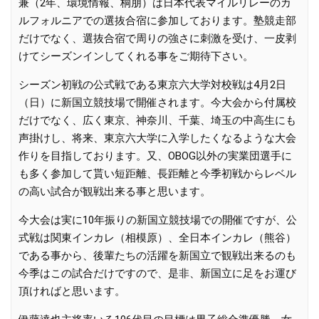
兼（2年、環境情報、桐朋）は日本代表マイルリレーのカ
ルフォルニアでの選抜合宿に参加しております。塾競走部
だけでなく、選抜合宿で周りの強さに刺激を受け、一皮剥
けてシーズンインしてくれる事をご期待下さい。
シーズン初戦の公式戦である東京六大学対校戦は4月2日
（日）に新国立競技場で開催されます。今大会から付属校
だけでなく、広く東京、神奈川、千葉、埼玉の中高生にも
声掛けし、将来、東京六大学に入学したくなるような大会
作りを目指しております。又、OBOG以外の実業団選手に
も多く参加して貰い短距離、長距離と今季初戦からレベル
の高い試合が観戦出来る事と思います。
今大会は実に10年振りの新国立競技場での開催ですが、公
式戦は関東インカレ（相模原）、全日本インカレ（熊谷）
である事から、後輩たちの活躍を新国立で観戦出来るのも
今季はこの試合だけですので、是非、新国立に足をお運び
頂ければと思います。