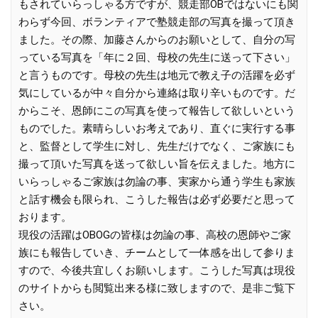
もされていらっしゃる方ですが、競走部OBではないにも関
わらず今回、ボランティアで塾競走部の写真を撮って頂き
ました。その際、加藤さんからのお願いとして、自分の写
っている写真を「年に２回、母校の先生に送って下さい」
と言うものです。母校の先生は地元で教え子の活躍を必ず
気にしているが中々自分から連絡は取り辛いものです。だ
からこそ、恩師にこの写真を使って報告して欲しいという
ものでした。素晴らしいお考えであり、直ぐに実行する事
と、監督として学生に対し、先生だけでなく、ご家族にも
撮って頂いた写真を送って欲しい旨を伝えました。地方に
いらっしゃるご家族は勿論の事、実家から通う学生も家族
と話す機会も限られ、こうした報告は必ず必要だと思って
おります。
現役の活躍はOBOGの皆様は勿論の事、高校の恩師やご家
族にも報告していき、チームとして一体感を出して参りま
すので、今後共宜しくお願いします。こうした写真は現役
のサイトからも閲覧出来る様に致しますので、是非ご覧下
さい。