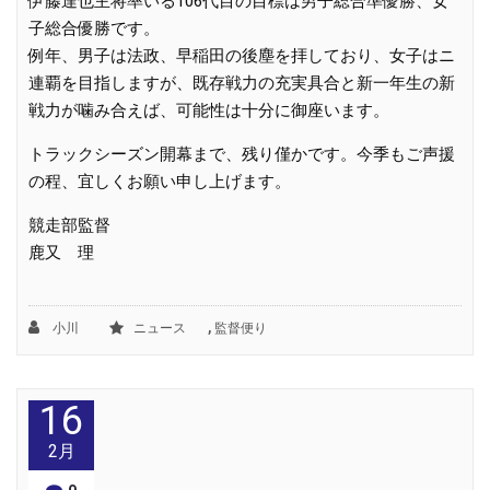
伊藤達也主将率いる106代目の目標は男子総合準優勝、女
子総合優勝です。
例年、男子は法政、早稲田の後塵を拝しており、女子はニ
連覇を目指しますが、既存戦力の充実具合と新一年生の新
戦力が噛み合えば、可能性は十分に御座います。
トラックシーズン開幕まで、残り僅かです。今季もご声援
の程、宜しくお願い申し上げます。
競走部監督
鹿又 理
,
小川
ニュース
監督便り
16
2月