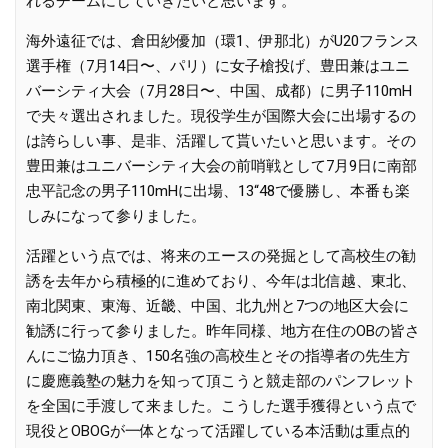
れるチームにしていきたいと思います。
海外遠征では、倉田紗優加（環1、伊那北）がU20フランス
選手権（7月14日〜、パリ）に女子槍投げ、豊田兼はユニ
バーシティ大会（7月28日〜、中国、成都）に男子110mH
で夫々選出されました。現役学生が国際大会に出場するの
は誇らしい事、是非、活躍して貰いたいと思います。その
豊田兼はユニバーシティ大会の前哨戦として7月9日に南部
忠平記念の男子110mHに出場、13“48で優勝し、本番も楽
しみになって参りました。
活躍という点では、将来のエースの発掘として高校生の勧
誘を去年から積極的に進めており、今年は北信越、東北、
南北関東、東海、近畿、中国、北九州と7つの地区大会に
勧誘に行って参りました。昨年同様、地方在住のOBの皆さ
んにご協力頂き、150名強の高校生とその指導者の先生方
に慶應義塾の魅力を知って頂こうと競走部のパンフレット
を全国に手渡して来ました。こうした選手獲得という点で
現役とOBOGが一体となって活躍している本活動は重点的