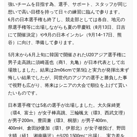
強いチームを目指す為、選手、サポート、スタッフが同じ
想いで高い目標を持って日々の練習に臨んで参ります。
6月の日本選手権も終了し、競走部としては各自、地元の
県選手権等に出場しながらも夏の早慶戦（8月13日、日吉
にて開催決定）や9月の日本インカレ（9月14−17日、熊
谷）に向け、準備して参ります。
5月末から6月上旬に韓国で開催されたU20アジア選手権に
男子走高跳に須崎遥也（商1、丸亀）が日本代表として出
場致しました。結果は2m06cmで第5位と実力が発揮出来ず
悔しい結果でしたが、同世代のアジアの選手と勝負した事
で視野も広がり、将来はシニアの大会で順位を上げて貰い
たいものです。
日本選手権では5名の選手が出場しました。大久保綺更
（環4、富士）が女子棒高跳、三輪颯太（環3、西武文理）
が男子200m、豊田兼（環3、桐朋）が男子400m、
400mH、倉田紗優加（環1、伊那北）が女子槍投げ、野田
大晴（経1、湘南藤沢）がU20 1500mに出場し、実力差を