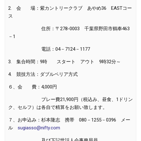
2.
会 場：紫カントリークラブ あやめ
36
EAST
コー
ス
住所：〒
278-0003
千葉県野田市鶴奉
463
－
1
電話：
04
－
7124
－
1177
3.
集合時間：
9
時 スタート アウト
9
時
32
分～
4.
競技方法：ダブルペリア方式
６、会 費：
4
,
000
円
プレー費
21
,
900
円（税込み、昼食、
1
ドリン
ク、セルフ）は各自で精算をお願い致します。
７、お申込み：杉本隆志 携帯
080
－
1255
－
0396
メー
ル
sugiasso@nifty.com
及び下記世話人会事務局員