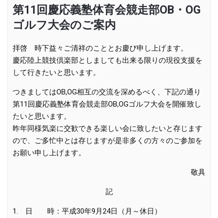
第11回慶応義塾体育会競走部OB・OG
ゴルフ大会のご案内
拝啓 時下益々ご清祥のこととお慶び申し上げます。
慶応陸上競技倶楽部としましても出来る限りの現役支援を
して行きたいと思います。
つきましては
OB
,
OG
相互の交流を深めるべく、下記の通り
第
11
回慶応義塾体育会競走部
OB
,
OG
ゴルフ大会を開催致し
たいと思います。
昨年同様気楽に交歓できる楽しい会に致したいと存じます
ので、ご多忙中とは存じますが是非多くの方々のご参加を
お願い申し上げます。
敬具
記
1.
日 時：平成
30
年
9
月
24
日（月～休日）