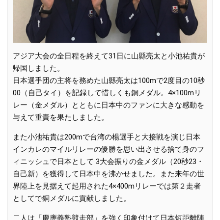
アジア大会の全日程を終えて
31
日に山縣亮太と小池祐貴が
帰国しました。
日本選手団の主将を務めた山縣亮太は
100m
で
2
度目の
10
秒
00
（自己タイ）を記録して惜しくも銅メダル。
4×100m
リ
レー（金メダル）とともに日本中のファンに大きな感動を
与えて重責を果たしました。
また小池祐貴は
200m
で台湾の楊選手と大接戦を演じ日本
インカレのマイルリレーの優勝を思い出させる捨て身のフ
ィニッシュで日本として
3
大会振りの金メダル（
20
秒
23
・
自己新）を獲得して日本中を沸かせました。また来年の世
界陸上を見据えて起用された
4×400m
リレーでは第２走者
としてで銅メダルに貢献しました。
二人は「慶應義塾競走部」を強く印象付けて日本短距離陣