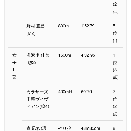
(2
点)
野村 直己
800m
1'52'79
5
(M2)
位
(-)
女
樺沢 和佳菜
1500m
4'32"95
1
子
(総2)
位
1
(8
部
点)
カラザーズ
400mH
60"79
7
圭菜ヴィヴ
位
ィアン(総4)
(2
点)
森 凪紗(環
やり投
48m85cm
8