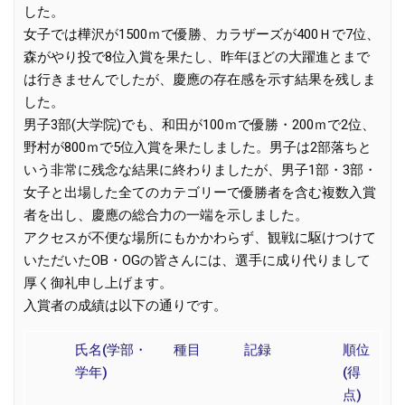
した。
女子では樺沢が1500ｍで優勝、カラザーズが400Ｈで7位、
森がやり投で8位入賞を果たし、昨年ほどの大躍進とまで
は行きませんでしたが、慶應の存在感を示す結果を残しま
した。
男子3部(大学院)でも、和田が100ｍで優勝・200ｍで2位、
野村が800ｍで5位入賞を果たしました。男子は2部落ちと
いう非常に残念な結果に終わりましたが、男子1部・3部・
女子と出場した全てのカテゴリーで優勝者を含む複数入賞
者を出し、慶應の総合力の一端を示しました。
アクセスが不便な場所にもかかわらず、観戦に駆けつけて
いただいたOB・OGの皆さんには、選手に成り代りまして
厚く御礼申し上げます。
入賞者の成績は以下の通りです。
氏名(学部・
種目
記録
順位
学年)
(得
点)