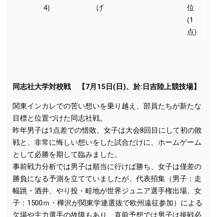
4)
げ
位
(1
点)
同志社大学対校戦 【7月15日(日)、於:日吉陸上競技場】
関東インカレでの苦い想いを乗り越え、部員たちが新たな
目標と位置づけた同志社戦。
昨年男子は1点差での惜敗、女子は大会8回目にして初の敗
戦と、非常に悔しい想いをした試合だけに、ホームゲーム
として必勝を期して臨みました。
事前戦力分析では男子は順当に行けば勝ち、女子は僅差の
勝負になる予測を立てていましたが、代表招集（男子：走
幅跳・酒井、やり投・畦地が世界ジュニア選手権出場、女
子：1500ｍ・樺沢が関東学連選抜で欧州遠征参加）による
欠場や主力選手の故障もあり、直前予想では男子は接戦必