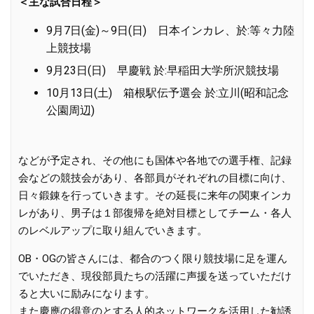
＜主な試合日程＞
9月7日(金)～9日(日) 日本インカレ、於:等々力陸
上競技場
9月23日(日) 早慶戦 於:早稲田大学所沢競技場
10月13日(土) 箱根駅伝予選会 於:立川(昭和記念
公園周辺)
などが予定され、その他にも国体や各地での選手権、記録
会などの競技会があり、各部員がそれぞれの目標に向け、
日々鍛錬を行っていきます。その延長に来年の関東インカ
レがあり、男子は１部復帰を絶対目標としてチーム・各人
のレベルアップに取り組んでいきます。
OB・OGの皆さんには、都合のつく限り競技場に足を運ん
でいただき、現役部員たちの活躍に声援を送っていただけ
ると大いに励みになります。
また慶應の得意のとする人的ネットワークを活用した勧誘