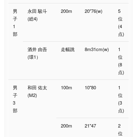
男
永田 駿斗
200m
20"76(w)
5
子
(総4)
位
1
(4
部
点)
酒井 由吾
走幅跳
8m31cm(w)
1
(環1）
位
(8
点)
男
和田 佑太
100m
10"80
1
子
(M2)
位
3
(3
部
点)
200m
21"47
2
位