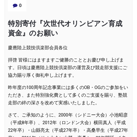
0
特別寄付『次世代オリンピアン育成
資金』のお願い
慶應陸上競技倶楽部会員各位
拝啓 皆様にはますますご健勝のこととお慶び申し上げま
す。日頃は慶應陸上競技倶楽部の運営及び競走部支援にご
協力賜り厚く御礼申し上げます。
昨年度の100周年記念事業には多くのOB・OGのご参加をい
ただき、また特別強化費として多くのご支援を賜り、塾競
走部の絆の深さを改めて実感いたしました。
さて、ご承知のように、2000年（シドニー大会）小池昭彦
（平成8年卒）、2012年（ロンドン大会）横田真人（平成
22年卒）・山縣亮太（平成27年卒）・高桑早生（平成27年