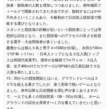
加者・観戦者の人数も増加しつつありました。例年織田フ
ィールドで開催されてきた大会ですが、観戦するにはやや
不向きということもあり、今般初めて日吉陸上競技場で開
催する運びとなりました。
スタンドと競技場の距離が近いという競技者にとっては理
想的な試合となり、また競技場へのアクセスの良さを歓迎
する選手・大会関係者が多くいました。
慶應からは個人５名と男子４×100Rが出場し、永田が100ｍ
で10“46（-1.1ｍ）・日本人トップとなる３位入賞(トップ
２は韓国代表選手)、酒井が走幅跳で7ｍ71ｃｍ・３位入
賞、女子400ｍHでカラザーズが59”68の自己新記録で３位
入賞を果たしました。
15：30からの競技開始とはいえ、グラウンドレベルは３
０℃を超える暑さでしたが、違う意味で熱いゲームとなり
ました。来年以降も日吉開催を望む声が多くありますの
で、一人でも多くの現役部員・OB・OGが出場し、ホーム
グラウンドの試合を席巻すべく力を蓄えていきたいと思い
ます。