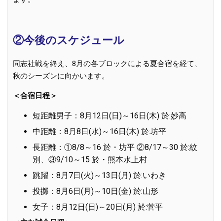
②今後のスケジュール
同志社戦を終え、8月の各ブロックによる夏合宿を経て、
秋のシーズンに向かいます。
＜合宿日程＞
短距離男子：8月12日(日)～16日(木) 於:妙高
中距離：8月8日(水)～16日(木) 於:坊平
長距離：①8/8～16 於・坊平 ②8/17～30 於:紋
別、③9/10～15 於・熊本水上村
跳躍：8月7日(火)～13日(月) 於:いわき
投擲：8月6日(月)～10日(金) 於:山形
女子：8月12日(日)～20日(月) 於:菅平