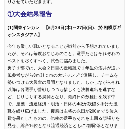
りさせていただきます。
①大会結果報告
(1)関東インカレ 【5月24日(木)～27日(日)、於:相模原ギ
オンスタジアム】
今年も厳しい戦いとなることが戦前から予想されていまし
たが、それは毎度おなじみのこと。選手たちはそれぞれの
ベストを尽くすべく、試合に臨みました。
男子１部では、大会２日目の走幅跳で１年生の酒井が追い
風参考ながら8ｍ31ｃｍの大ジャンプで優勝し、チームを
勢いづける大興奮の展開となりました。しかしながらそれ
以降は各選手が善戦しつつも惜しくも決勝進出を逃すな
ど、じりじりする展開となり、最終日の数種目を残す中
で、慶應・流通経済・明治・日体の4校が残留を掛けた激
戦を繰り広げました。慶應は主将の永田が200ｍで５位入
賞を果たしたものの、他校の選手もそれを上回る頑張りを
見せ、総合16位となり流通経済とともに2部陥落となりま