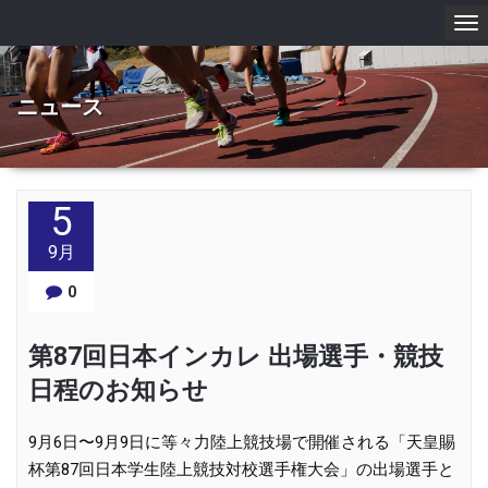
To
nav
ニュース
5
9月
0
第87回日本インカレ 出場選手・競技
日程のお知らせ
9月6日〜9月9日に等々力陸上競技場で開催される「天皇賜
杯第
87
回日本学生陸上競技対校選手権大会」の出場選手と