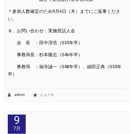
＊参加人数確定のため
9
月
6
日（木）までにご返事くださ
い。
８、お問い合わせ：実施世話人会
会 長 ：田中淳浩（
S35
年卒）
事務局長：杉本隆志（
S46
年卒）
事務局 ：福寺誠一（
S48
年卒）、細田正典（
S55
年
卒）
admin
ニュース
9
7月