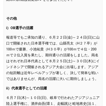
その他
ⅰ）OB選手の活躍
報道等でもご承知の通り、６月２２日(金)～２４日(日)に山
口で開催された日本選手権では、山縣亮太（H２７卒）が
100ｍで優勝、小池祐貴（H３０卒）が100ｍで４位・200
ｍで２位入賞を果たし、期待通りの活躍をしました。両名
はそれぞれ日本代表として８月２５日(土)～３０日(木)にイ
ンドネシアで開催されるアジア大会に出場します。アジア
の短距離は近年レベルアップが著しく、決して簡単な戦い
ではありませんが、両名の活躍に大いに期待しましょう。
ⅱ）代表選手としての活躍
６月７日(木)～１０日(日)、岐阜で行われたアジアジュニア
陸上選手権に、酒井由吾(環１、走幅跳)と畦地将史(法１、