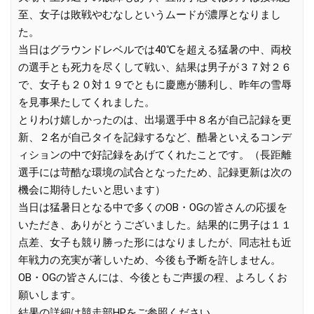
至、女子は敗戦やむなしというムードが濃厚となりまし
た。
当日はグラウンドレベルでは40℃を超える猛暑の中、両校
の選手とも死力を尽くして戦い、結果は男子が３７対２６
で、女子も２０対１９でともに慶應が勝利し、昨年の雪辱
を見事果たしてくれました。
とりわけ嬉しかったのは、出場選手中８名が自己記録を更
新、２名が自己タイを記録するなど、酷暑といえるコンデ
ィションの中で好記録をあげてくれたことです。（長距離
選手には苛酷な環境の試合となったため、記録更新は次の
機会に期待したいと思います）
当日は猛暑日となる中で多くのOB・OGの皆さんの応援を
いただき、ありがとうございました。結果的に男子は１１
点差、女子も競り勝った形にはなりましたが、同志社も近
年戦力の充実が著しいため、今後も予断を許しません。
OB・OGの皆さんには、今後ともご声援の程、よろしくお
願いします。
結果の詳細は競走部HPをご参照ください。