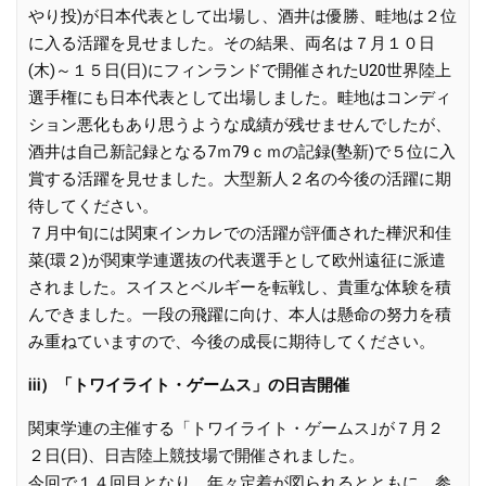
やり投)が日本代表として出場し、酒井は優勝、畦地は２位
に入る活躍を見せました。その結果、両名は７月１０日
(木)～１５日(日)にフィンランドで開催されたU20世界陸上
選手権にも日本代表として出場しました。畦地はコンディ
ション悪化もあり思うような成績が残せませんでしたが、
酒井は自己新記録となる7ｍ79ｃｍの記録(塾新)で５位に入
賞する活躍を見せました。大型新人２名の今後の活躍に期
待してください。
７月中旬には関東インカレでの活躍が評価された樺沢和佳
菜(環２)が関東学連選抜の代表選手として欧州遠征に派遣
されました。スイスとベルギーを転戦し、貴重な体験を積
んできました。一段の飛躍に向け、本人は懸命の努力を積
み重ねていますので、今後の成長に期待してください。
ⅲ）「トワイライト・ゲームス」の日吉開催
関東学連の主催する「トワイライト・ゲームス｣が７月２
２日(日)、日吉陸上競技場で開催されました。
今回で１４回目となり、年々定着が図られるとともに、参