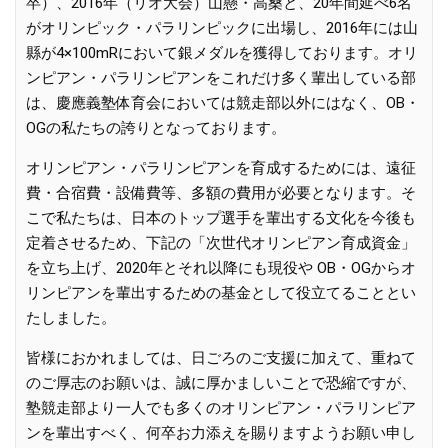
卒）、2016年（リオ大会）山懸・高桑と、20年間延べ6名
がオリンピック・パラリンピックに出場し、2016年には山
縣が4×100mRにおいて銀メダルを獲得しております。オリ
ンピアン・パラリンピアンをこれだけ多く輩出している部
は、慶應義塾体育会においては競走部以外にはなく、OB・
OGの私たちの誇りとなっております。
オリンピアン・パラリンピアンを育成するためには、遠征
費・合宿費・設備費等、多額の費用が必要となります。そ
こで私たちは、日本のトップ選手を輩出する文化を今後も
定着させるため、下記の「次世代オリンピアン育成資金」
を立ち上げ、2020年とそれ以降にも現役や OB・OGからオ
リンピアンを輩出するための基金として役立てることとい
たしました。
皆様におかれましては、日ごろのご支援に加えて、重ねて
のご厚志のお願いは、誠に厚かましいことで恐縮ですが、
塾競走部より一人でも多くのオリンピアン・パラリンピア
ンを輩出すべく、何卒お力添えを賜りますようお願い申し